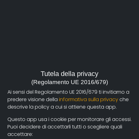
durata:
29', 36' e 29'
anno:
2005, Italia
genere:
Storia
Tutela della privacy
contatti:
(Regolamento UE 2016/679)
primo.giroldini@yahoo.it
(autore)
Ai sensi del Regolamento UE 2016/679 ti invitiamo a
predere visione della
informativa sulla privacy
che
descrive la policy a cui si attiene questa app.
Sinossi
Questo app usa i cookie per monitorare gli accessi.
La Trilogia della memoria è composta da tre
Puoi decidere di accettarli tutti o scegliere quali
documentari: "Io sono ancora là" (sulla deportazione
accettare:
a Mauthausen) "Patrioti, ribelli" (sulla lotta di