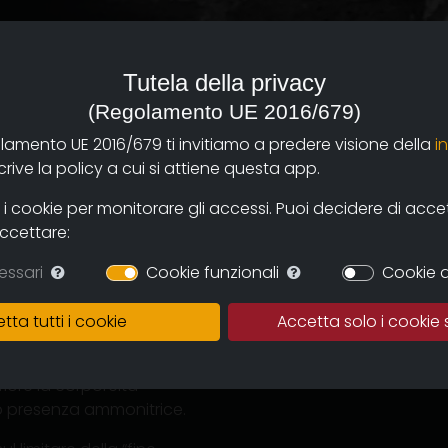
Tutela della privacy
(Regolamento UE 2016/679)
olamento UE 2016/679 ti invitiamo a predere visione della
i
ive la policy a cui si attiene questa app.
nio di Auschwitz-Birkenau.
 cookie per monitorare gli accessi. Puoi decidere di accetta
 si illustra la Storia. È
accettare:
aggio, ad un rito di
essari
Cookie funzionali
Cookie d
 di un presente. Questo
tta tutti i cookie
Accetta solo i cookie 
 innumerevoli persone, il
iore la corporeità
ro presenza ammonitrice.