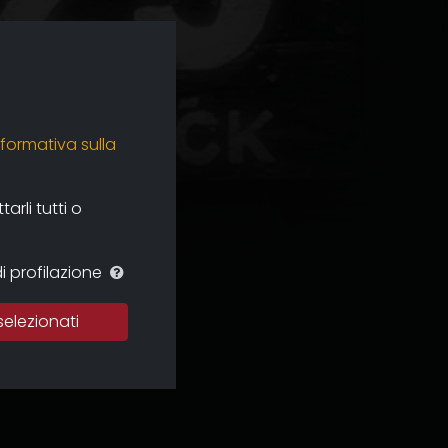
nformativa sulla
rli tutti o
i profilazione
selezionati