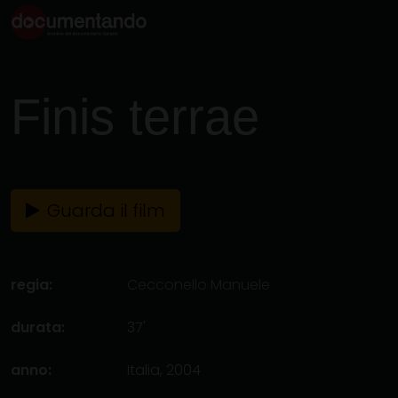
Finis terrae
Guarda il film
regia:
Cecconello Manuele
durata:
37'
anno:
Italia, 2004