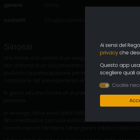
genere:
Storia
contatti:
info@prospettivanevskij.com
(autore)
Ai sensi del Reg
Sinossi
privacy
che descr
Finis terrae è la visione di un viaggio nei campi di stermi
Questo app usa i
Non si tratta di un documentario dove si spiegano le cose o
scegliere quali 
piuttosto la partecipazione per immagini ad un pellegrin
contrizione, ad una esperienza emotiva radicale.
Cookie nec
In gioco, più che l’orrore di un passato, c’è la necessità
presente.
Acce
In un luogo dove sono state fatte svanire assurdamente
film ci restituisce con una evidenza eminentemente inter
sonora dei loro fantasmi, l’emergenza salvifica della lo