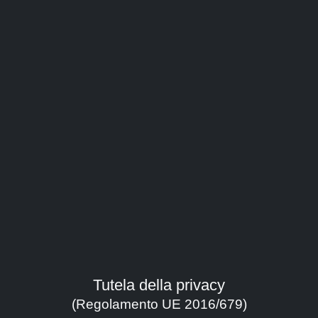
regia:
Caselli Stefano
durata:
110'
anno:
2004, Italia
genere:
Ambiente e natura
contatti:
sfndue@gmail.com
(autore)
Tutela della privacy
(Regolamento UE 2016/679)
Sinossi