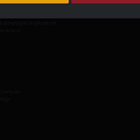
dare ai bambini la propria
tario segue il viaggio di
venia, Croazia e Bosnia
documentario è presente
nka Amica
a Consolo
asagic