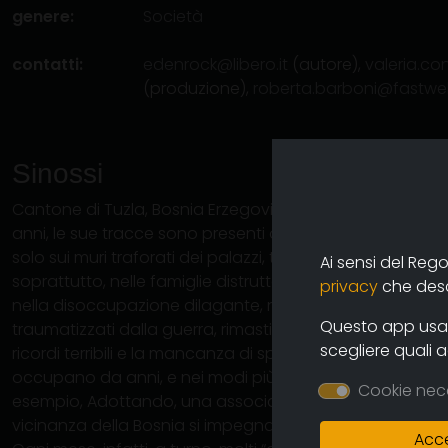
genere:
Società
contatti:
edenrock@libero.it
(autore),
valeria.co
(produzione),
roberta.barboni@fastweb
Sinossi
Cantone di Tuzla, Bosnia Erzegovina. Nonostante la guerr
anni, le sue tracce sono presenti ovunque. La guerra ha l
solo sui muri traforati dei palazzi, tra le macerie, nelle 
Ai sensi del Reg
soprattutto, nelle famiglie distrutte che vivono in condiz
privacy
che descr
nella disoccupazione dilagante, nella testa delle gente,
Questo app usa i
traumatizzati dalla guerra, rimasti soli, che si portano d
scegliere quali 
ricordi terribili e la mancanza di speranza per il proprio f
occupano da anni, e nei modi più diversi, alcune associ
Cookie nec
esempio, Adottando, una associazione di Bologna, che vi
vicinanza della Bosnia si impegna in una adozione “un 
Acce