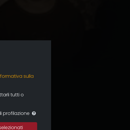
nformativa sulla
rli tutti o
i profilazione
selezionati