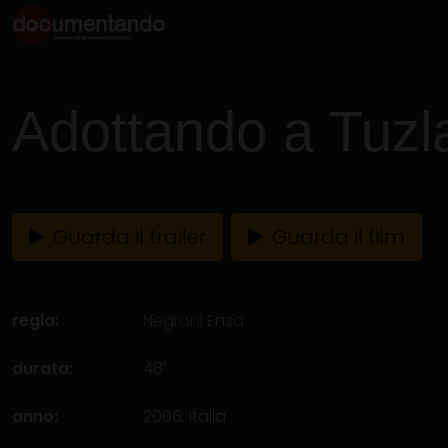
Adottando a Tuzl
Guarda il trailer
Guarda il film
regia:
Negroni Enza
durata:
48'
anno:
2006, Italia