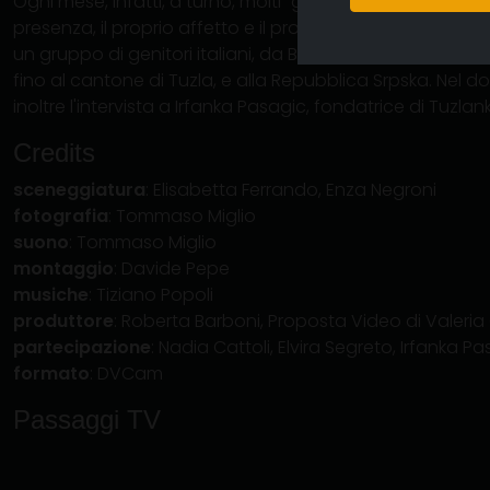
Ogni mese, infatti, a turno, molti “genitori” partono per 
presenza, il proprio affetto e il proprio calore.Il documen
un gruppo di genitori italiani, da Bologna attraverso Slo
fino al cantone di Tuzla, e alla Repubblica Srpska. Nel 
inoltre l'intervista a Irfanka Pasagic, fondatrice di Tuzla
Credits
sceneggiatura
: Elisabetta Ferrando, Enza Negroni
fotografia
: Tommaso Miglio
suono
: Tommaso Miglio
montaggio
: Davide Pepe
musiche
: Tiziano Popoli
produttore
: Roberta Barboni, Proposta Video di Valeri
partecipazione
: Nadia Cattoli, Elvira Segreto, Irfanka P
formato
: DVCam
Passaggi TV