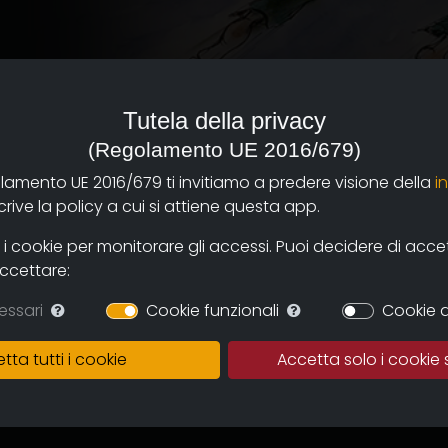
a
Tutela della privacy
(Regolamento UE 2016/679)
olamento UE 2016/679 ti invitiamo a predere visione della
i
ive la policy a cui si attiene questa app.
 cookie per monitorare gli accessi. Puoi decidere di accetta
e di Tullio Kezich, la
accettare:
 di Federico Fellini, edito
essari
Cookie funzionali
Cookie d
tta tutti i cookie
Accetta solo i cookie 