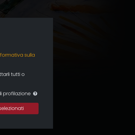
nformativa sulla
rli tutti o
i profilazione
selezionati