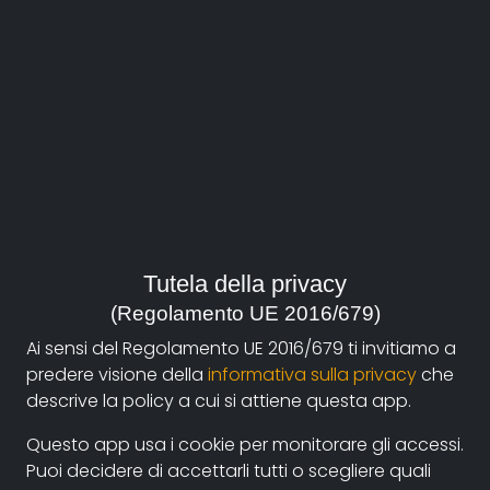
durata:
56'
anno:
2004, Italia
genere:
Società
contatti:
sattva@iperbole.bologna.it
(autore),
Tutela della privacy
sattva@iperbole.bologna.it
(produzione),
(Regolamento UE 2016/679)
sattva@iperbole.bologna.it
(distribuzione)
Ai sensi del Regolamento UE 2016/679 ti invitiamo a
predere visione della
informativa sulla privacy
che
descrive la policy a cui si attiene questa app.
Sinossi
Questo app usa i cookie per monitorare gli accessi.
Raman è una bambina di dieci anni, indiana, di
Puoi decidere di accettarli tutti o scegliere quali
religione Sikh, arrivata in Italia quando ne aveva