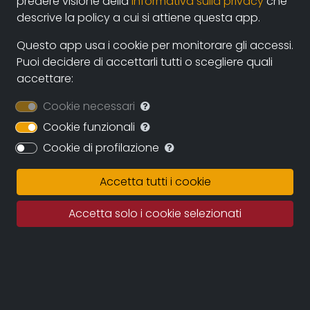
predere visione della
informativa sulla privacy
che
descrive la policy a cui si attiene questa app.
durata:
13'
Questo app usa i cookie per monitorare gli accessi.
Puoi decidere di accettarli tutti o scegliere quali
anno:
accettare:
2008, Italia
Cookie necessari
genere:
Cookie funzionali
Società
Cookie di profilazione
contatti:
Accetta tutti i cookie
pizzica@hotmail.com
(autore)
Accetta solo i cookie selezionati
Sinossi
Frederich il calzolaio di Korogocho
Credits