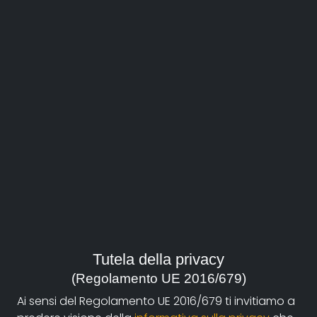
Frederick il calzolaio. Una
vita a Korogocho
Episodi:
Parte prima
Parte seconda
Tutela della privacy
(Regolamento UE 2016/679)
regia:
Ai sensi del Regolamento UE 2016/679 ti invitiamo a
Taurino Stefano