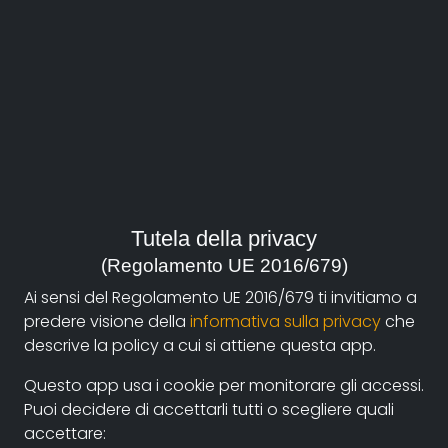
anno:
Italia, 2018
genere:
Società
Sinossi
Tutela della privacy
In un’Europa in crisi, dove le differenze religiose
(Regolamento UE 2016/679)
vengono ridotte a sanguinosi conflitti culturali, le
profonde e antiche radici dei culti pagani islandesi
Ai sensi del Regolamento UE 2016/679 ti invitiamo a
possono portarci a riscoprire le nostre comune origini,
predere visione della
informativa sulla privacy
che
con la possibilità di declinarle e spingerle verso una
descrive la policy a cui si attiene questa app.
visione nuova e più sostenibile della relazione non
Questo app usa i cookie per monitorare gli accessi.
solo fra esseri umani, ma fondamentalmente quella
Puoi decidere di accettarli tutti o scegliere quali
tra esseri umani e natura.
accettare: