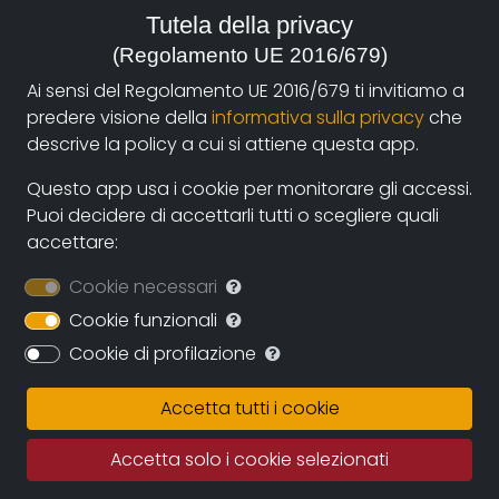
Tutela della privacy
anno:
(Regolamento UE 2016/679)
2005, Italia
Ai sensi del Regolamento UE 2016/679 ti invitiamo a
predere visione della
informativa sulla privacy
che
genere:
descrive la policy a cui si attiene questa app.
Cultura e Tradizioni
,
Spettacolo e Musica
Questo app usa i cookie per monitorare gli accessi.
contatti:
Puoi decidere di accettarli tutti o scegliere quali
bernifram@gmail.com
(autore),
info@framvideo.it
accettare:
(produzione)
Cookie necessari
Cookie funzionali
Cookie di profilazione
Sinossi
Un muratore, un ex impiegato, un idraulico ed un
Accetta tutti i cookie
riparatore di tv. Singolarmente, potrebbero essere
considerate quattro persone comuni, ma, prese
Accetta solo i cookie selezionati
insieme, queste stesse persone riescono a far