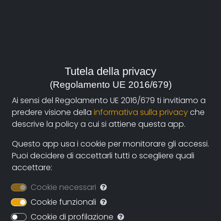
durata:
27'
anno:
2014, Italia
Tutela della privacy
genere:
Biografia
(Regolamento UE 2016/679)
Ai sensi del Regolamento UE 2016/679 ti invitiamo a
contatti:
predere visione della
informativa sulla privacy
che
lucrezialemoli@gmail.com
(autore),
descrive la policy a cui si attiene questa app.
divisionecinema@teatrodue.org
(produzione),
divisionecinema@teatrodue.org
Questo app usa i cookie per monitorare gli accessi.
(distribuzione)
Puoi decidere di accettarli tutti o scegliere quali
accettare:
Sinossi
Cookie necessari
Chiara (o Chiaretta) è un'orfana che venne
Cookie funzionali
abbandonata all'età di due mesi davanti all'istituto
Cookie di profilazione