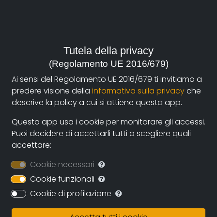
regia:
Negroni Enza
durata:
18' e 34'
Tutela della privacy
(Regolamento UE 2016/679)
anno:
Ai sensi del Regolamento UE 2016/679 ti invitiamo a
Italia, 2015
predere visione della
informativa sulla privacy
che
descrive la policy a cui si attiene questa app.
genere:
Arte e Architettura
Questo app usa i cookie per monitorare gli accessi.
Puoi decidere di accettarli tutti o scegliere quali
contatti:
accettare:
edenrock@libero.it
(autore)
Cookie necessari
Cookie funzionali
Sinossi
Cookie di profilazione
Il cortometraggio documentaristico si propone di