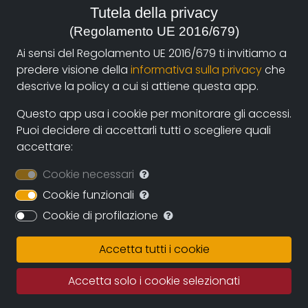
Italia, 2007
Tutela della privacy
(Regolamento UE 2016/679)
genere:
Ai sensi del Regolamento UE 2016/679 ti invitiamo a
Cultura e Tradizioni
predere visione della
informativa sulla privacy
che
descrive la policy a cui si attiene questa app.
contatti:
bertz@iuav.it
(autore)
Questo app usa i cookie per monitorare gli accessi.
Puoi decidere di accettarli tutti o scegliere quali
accettare:
Sinossi
Cookie necessari
Le comunità arbëreshe vivono in mezzo a noi e
Cookie funzionali
stanno pian piano perdendo la loro lingua e le
Cookie di profilazione
tradizioni. Per seguirne le tracce, il regista Marco
Bertozzi arriva fino alla loro patria, l'Albania, che hanno
Accetta tutti i cookie
lasciato tanti anni prima. Ma anche lì le tracce
sembrano essere state cancellate e la loro memoria
Accetta solo i cookie selezionati
dimenticata.