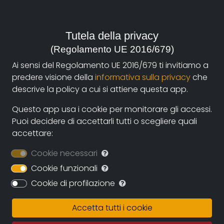
durata:
40'
Tutela della privacy
anno:
(Regolamento UE 2016/679)
2020
Ai sensi del Regolamento UE 2016/679 ti invitiamo a
predere visione della
informativa sulla privacy
che
genere:
descrive la policy a cui si attiene questa app.
Arte e Architettura
,
Biografia
Questo app usa i cookie per monitorare gli accessi.
Puoi decidere di accettarli tutti o scegliere quali
Sinossi
accettare:
Ritratto di Lucio Bernardi, artista eclettico, appartato e
Cookie necessari
poco incline ai rapporti esterni alla propria
Cookie funzionali
dimensione paesana.
Cookie di profilazione
Nato nel 1919, Bernardi inizia ad operare nel fervido
ambiente artistico santarcangiolese della fine degli
Accetta tutti i cookie
anni ’40, animato da Tonino Guerra, Federico Moroni,