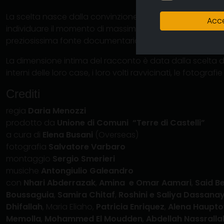
La scelta nasce dalla convinzione che è proprio nel ritr
Acce
individuare il momento di massima ricerca di identità co
preziosissima fonte documentaria di una più vasta stori
La dimensione intima del racconto è data dalla scelta di
interni delle loro case, i loro volti ravvicinati, le fotografi
Crediti
regia
Daria Menozzi
prodotto da
Unione di Comuni “Terre di Castelli”
a cura di
Elena Busani
(Overseas)
fotografia
Salvatore Varbaro
montaggio
Sergio Smerieri
musiche
Antongiulio Galeandro
con
Nhari Abderrazak
,
Amina e Omar Aamari
,
Said B
Boussaguia
,
Samira Chitaf
,
Roshini e Saliya Dassana
Dhifallah
, Maria Eliaho,
Patricia Enriquez
,
Alena Haupt
Memolla
,
Mohammed El Moudden
,
Abdellah Nassralla