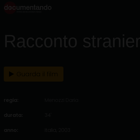
Racconto stranie
Guarda il film
regia:
Menozzi Daria
durata:
34'
anno:
Italia, 2003