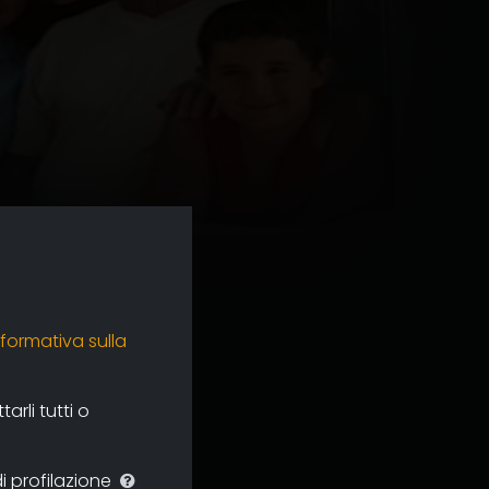
nformativa sulla
rli tutti o
i profilazione