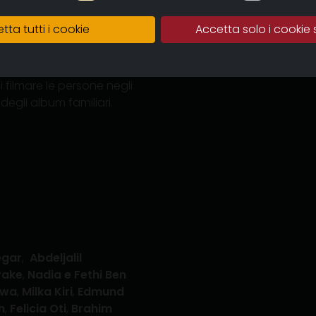
atto di gruppo che si può
tta tutti i cookie
Accetta solo i cookie 
llettive come
a sociale.
 filmare le persone negli
e degli album familiari.
egar
,
Abdeljalil
yake
,
Nadia e Fethi Ben
owa
,
Milka Kiri
,
Edmund
h
,
Felicia Oti
,
Brahim