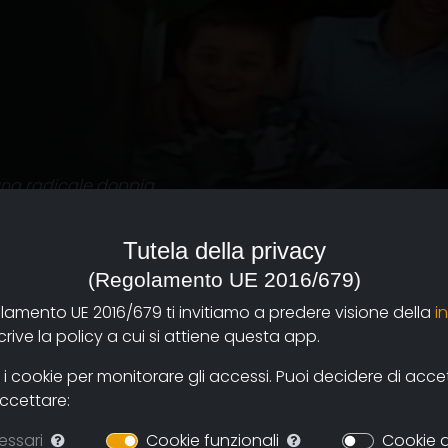
a una radicale doppia
noscimento delle
ano e trasformano l'un
Tutela della privacy
 Globalisation and
(Regolamento UE 2016/679)
olamento UE 2016/679 ti invitiamo a predere visione della
i
 corale. Storie di viaggi,
ive la policy a cui si attiene questa app.
della provincia di
uppo di immigrati
 cookie per monitorare gli accessi. Puoi decidere di accetta
dalla Tunisia, dalla
accettare:
ubblica Ceca, dallo Sri
essari
Cookie funzionali
Cookie d