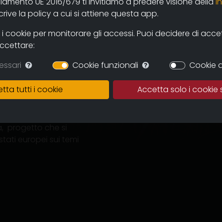
olamento UE 2016/679 ti invitiamo a predere visione della
i
ive la policy a cui si attiene questa app.
rai.it
(autore)
 cookie per monitorare gli accessi. Puoi decidere di accetta
accettare:
essari
Cookie funzionali
Cookie d
tta tutti i cookie
Accetta solo i cookie 
lla Romania si
ati di Caprara, dietro
mbito del progetto
a, progetto che si
 stati europei sui temi