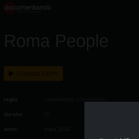
Roma People
Guarda il film
regia:
Daea Marius
,
Bova Nelson
durata:
31'
anno:
Italia, 2009