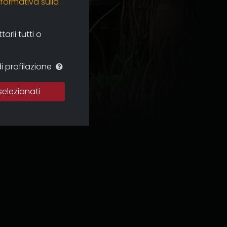
nformativa sulla
rli tutti o
i profilazione
selezionati