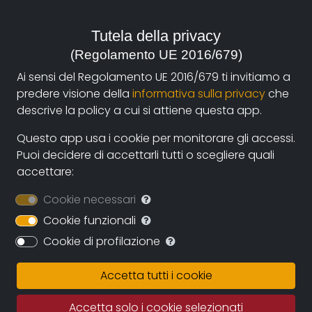
anno:
Tutela della privacy
Italia, 2013
(Regolamento UE 2016/679)
genere:
Ai sensi del Regolamento UE 2016/679 ti invitiamo a
Società
predere visione della
informativa sulla privacy
che
descrive la policy a cui si attiene questa app.
contatti:
Questo app usa i cookie per monitorare gli accessi.
marioponzi1@virgilio.it
(autore)
Puoi decidere di accettarli tutti o scegliere quali
accettare:
Sinossi
Cookie necessari
Cookie funzionali
Il documentario esplora una questione che sembrava
"risolta" per Paesi Bassi, quella del consumo e
Cookie di profilazione
commercio della cannabis. Passo dopo passo tra
vecchie immagini e tempo presente, si sfoglia un
Accetta tutti i cookie
catalogo di impressioni e vissuti che ridisegnano un
luogo comune radicato riguardo alla società
Accetta solo i cookie selezionati