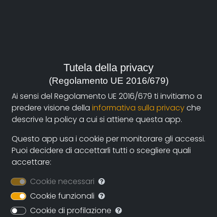
anno:
2009, Italia
genere:
Storia
,
Società
Tutela della privacy
(Regolamento UE 2016/679)
contatti:
Ai sensi del Regolamento UE 2016/679 ti invitiamo a
ro.naccari@gmail.com
(autore),
info@cinematica.it
predere visione della
informativa sulla privacy
che
(produzione)
descrive la policy a cui si attiene questa app.
Questo app usa i cookie per monitorare gli accessi.
Sinossi
Puoi decidere di accettarli tutti o scegliere quali
accettare:
È l'estate del 1968. Al largo delle coste riminesi un
ingegnere bolognese proclama l'indipendenza di uno
Cookie necessari
stato sorto su una piattaforma costruita in dieci anni
Cookie funzionali
di lavori e sperimentazioni.
Cookie di profilazione