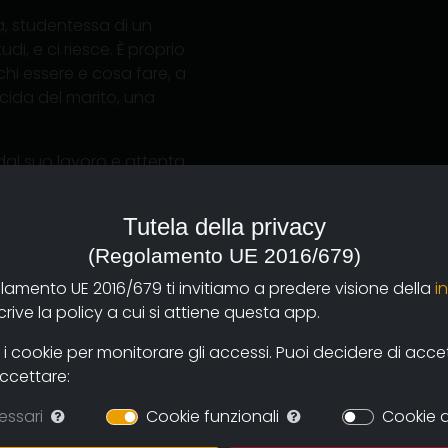
a, studentessa di un
di, e ci riesce. È proprio
 chi essere e cosa fare, a
icida del marito, una
 dal suo lavoro e attenta
 che amava e per le loro
Tutela della privacy
affronta molte delle
(Regolamento UE 2016/679)
cultura, e tali da
olamento UE 2016/679 ti invitiamo a predere visione della
i
 anche gli uomini. Entrare
ive la policy a cui si attiene questa app.
uesta ferocia è un
ecnico, professionista in
 cookie per monitorare gli accessi. Puoi decidere di accetta
dia in cui le
accettare:
hio possono sentirsi
essari
Cookie funzionali
Cookie d