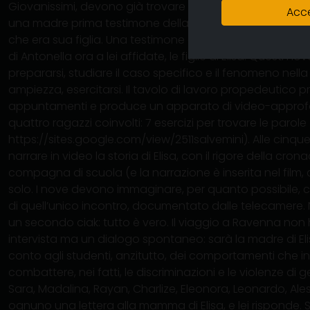
Giovanissimi, devono già trovare il coraggio e gli argom
Acce
una madre prima testimone della violenza omicida di
che era sua figlia. Una testimone a sua volta vittima, co
di Antonella ora a lei affidate, le figlie di Elisa. Questi 
prepararsi, studiare il caso specifico e il fenomeno nel
ampiezza, esercitarsi. Il tavolo di lavoro propedeutico p
appuntamenti e produce un apparato di video-approfo
quattro ragazzi coinvolti: 7 esercizi per trovare le parole
https://sites.google.com/view/2511salvemini). Alle cinq
narrare in video la storia di Elisa, con il rigore della cro
compagna di scuola (e la narrazione è inserita nel film
solo. I nove devono immaginare, per quanto possibile,
di quell’unico incontro, documentato dalle telecamere. No
un secondo ciak: tutto è vero. Il viaggio a Ravenna no
intervista ma un dialogo spontaneo: sarà la madre di Eli
conto agli studenti, anzitutto, dei comportamenti che 
combattere, nei fatti, le discriminazioni e le violenze di g
Sara, Madalina, Rayan, Charlize, Eleonora, Leonardo, Ale
ognuno una lettera alla mamma di Elisa, e lei risponde. 