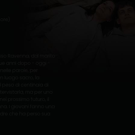
ore)
resso Ravenna, dal marito
nque anni dopo - oggi -
nelle parole, per
un luogo sacro, la
 peso di centinaia di
 intervistarla, ma per uno
el prossimo futuro, il
na. I giovani fanno una
madre che ha perso sua