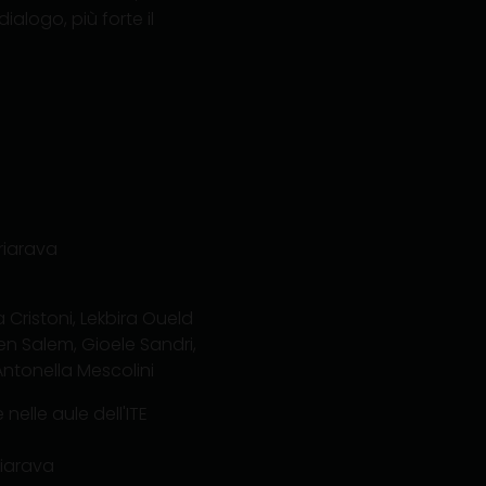
ialogo, più forte il
riarava
Cristoni, Lekbira Oueld
n Salem, Gioele Sandri,
Antonella Mescolini
nelle aule dell'ITE
riarava