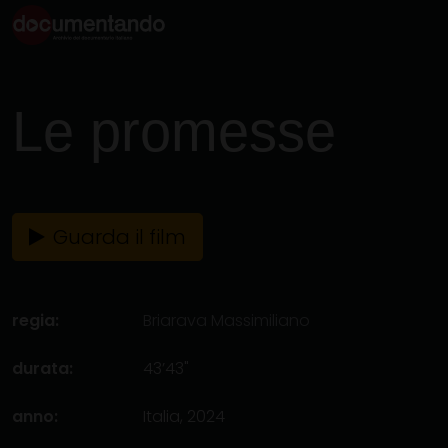
Le promesse
Guarda il film
regia:
Briarava Massimiliano
durata:
43’43"
anno:
Italia, 2024