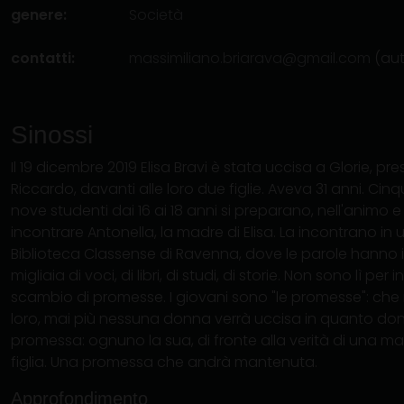
genere:
Società
contatti:
massimiliano.briarava@gmail.com
(aut
Sinossi
Il 19 dicembre 2019 Elisa Bravi è stata uccisa a Glorie, p
Riccardo, davanti alle loro due figlie. Aveva 31 anni. Ci
nove studenti dai 16 ai 18 anni si preparano, nell'animo e 
incontrare Antonella, la madre di Elisa. La incontrano in 
Biblioteca Classense di Ravenna, dove le parole hanno il
migliaia di voci, di libri, di studi, di storie. Non sono lì per
scambio di promesse. I giovani sono "le promesse": che n
loro, mai più nessuna donna verrà uccisa in quanto don
promessa: ognuno la sua, di fronte alla verità di una 
figlia. Una promessa che andrà mantenuta.
Approfondimento