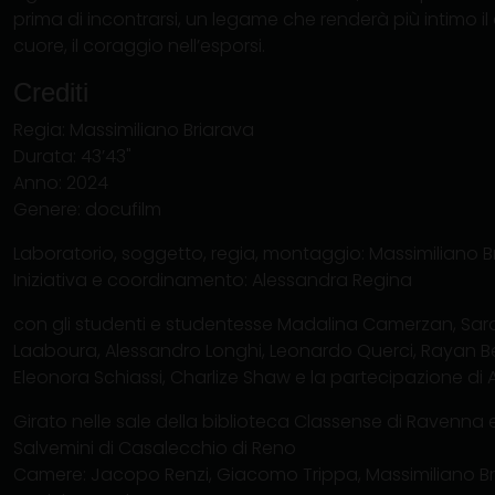
prima di incontrarsi, un legame che renderà più intimo il d
cuore, il coraggio nell’esporsi.
Crediti
Regia: Massimiliano Briarava
Durata: 43’43"
Anno: 2024
Genere: docufilm
Laboratorio, soggetto, regia, montaggio: Massimiliano B
Iniziativa e coordinamento: Alessandra Regina
con gli studenti e studentesse Madalina Camerzan, Sara 
Laaboura, Alessandro Longhi, Leonardo Querci, Rayan Be
Eleonora Schiassi, Charlize Shaw e la partecipazione di 
Girato nelle sale della biblioteca Classense di Ravenna e 
Salvemini di Casalecchio di Reno
Camere: Jacopo Renzi, Giacomo Trippa, Massimiliano B