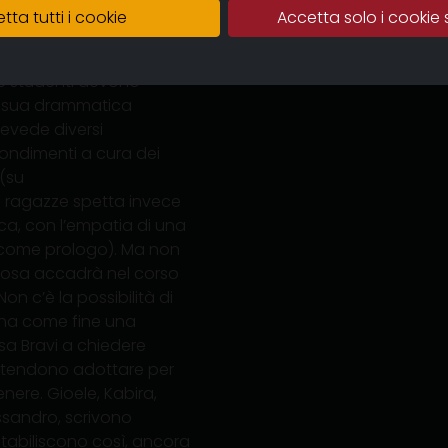
enti per confrontarsi con
tta tutti i cookie
Accetta solo i cookie 
 un uomo su una donna
me vittime sono le nipoti
nove studenti devono
la sua drammatica
revede diversi
ndimenti a cura dei
 (su
ue ragazze spetta invece
naca, con l’empatia di una
, come prologo). Ma non
 cosa accadrà nel corso
n c’è la possibilità di
n ha come fine una
sa Bravi a chiedere
intendono adottare per
enere. Gioele, Kabira,
ssandro, scrivono
Stabiliscono così, ancora