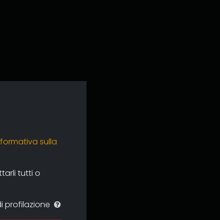
nformativa sulla
rli tutti o
i profilazione