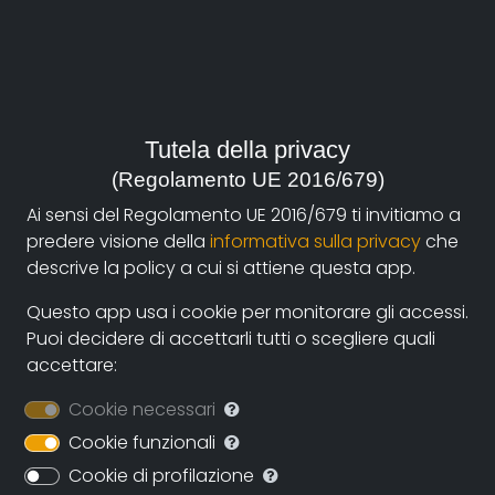
anno:
2007, Italia
genere:
Società
Tutela della privacy
contatti:
(Regolamento UE 2016/679)
michelemanzolini@gmail.com
(autore),
Ai sensi del Regolamento UE 2016/679 ti invitiamo a
francescoragazzi@hotmail.com
(autore),
predere visione della
informativa sulla privacy
che
federico.ferrone@gmail.com
(autore)
descrive la policy a cui si attiene questa app.
Questo app usa i cookie per monitorare gli accessi.
Puoi decidere di accettarli tutti o scegliere quali
Sinossi
accettare:
Storie tra Italia e Brasile, storie di migranti, storie che
Cookie necessari
attraversano un secolo e un oceano.
Cookie funzionali
Merica raccoglie le testimonianze dei discendenti
Cookie di profilazione
degli immigrati italiani in Brasile e quelle di chi oggi