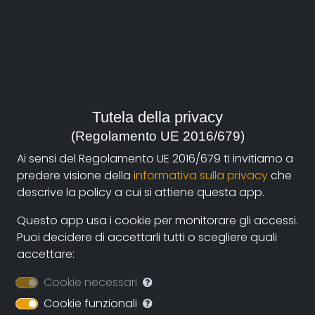
Veronesi Gabriele
,
La Piccirella Federico
durata:
55'
anno:
Italia, 2017
Tutela della privacy
(Regolamento UE 2016/679)
genere:
Ai sensi del Regolamento UE 2016/679 ti invitiamo a
Storia
,
Arte e Architettura
predere visione della
informativa sulla privacy
che
descrive la policy a cui si attiene questa app.
sito:
http://www.modenaviaemiliadocfest.it/session/rosign
Questo app usa i cookie per monitorare gli accessi.
solvay-la-fabbrica-si-fece-giardino/
Puoi decidere di accettarli tutti o scegliere quali
accettare:
contatti:
gabriele.veronesi@pongofilms.it
(autore)
Cookie necessari
Cookie funzionali