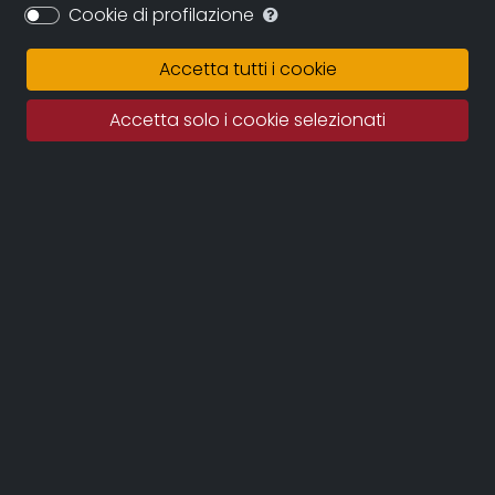
Cookie di profilazione
Sinossi
Accetta tutti i cookie
Storia e storie della cittadina toscana cresciuta
attorno alla fabbrica chimica Solvay, diventato
Accetta solo i cookie selezionati
uno dei più significativi esempi di company town
tanto da prenderne il nome nel 1917.
Una città giardino, con architetture eleganti e
ancora oggi ben conservate.
Un luogo che sembra fuori dal tempo, pensato per
una comunità che era strettamente legata alla
fabbrica. Cosa rimane oggi di questo modello,
così unico e innovativo?
Crediti
REGIA
: Gabriele Veronesi, Federico La Piccirella
DOP
: Marco Brandoli
MONTAGGIO
: Gabriele Veronesi