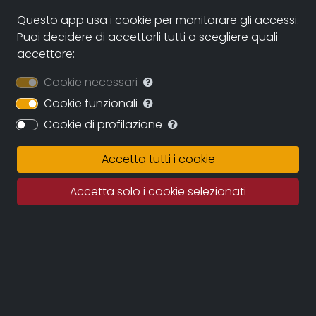
Italia, 2002
Questo app usa i cookie per monitorare gli accessi.
Puoi decidere di accettarli tutti o scegliere quali
genere:
accettare:
Altro
Cookie necessari
Cookie funzionali
Sinossi
Cookie di profilazione
Ho ritrovato questo piccolo video famigliare del 2002,
Accetta tutti i cookie
ancora girato su nastro in formato PAL. È a bassa
definizione e con difetti di stabilizzazione e, rispetto
Accetta solo i cookie selezionati
allo standard degli youtuber di oggi, è un po' come
vedere un vecchio super 8 o film amataoriale degli
anni '20 girato a 16 fps, eppure, saranno i ricordi, sarà
la musica di Vinicio e Toquino, ha un sapore che mi
piace.
Ci sono due bambini, alcuni vecchi trattori, una sagra
di paese e un grande prato su cui fare merenda.