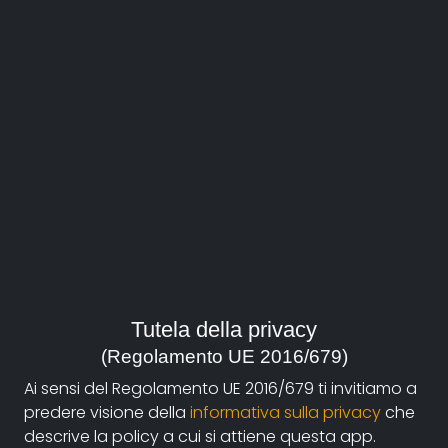
Sagra di Rivara
Guarda il film
regia:
Migliaretti Bruno
Tutela della privacy
(Regolamento UE 2016/679)
durata:
Ai sensi del Regolamento UE 2016/679 ti invitiamo a
13'
predere visione della
informativa sulla privacy
che
descrive la policy a cui si attiene questa app.
anno: