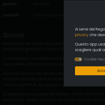
genere:
Biografia
contatti:
daniele@danielemarzeddu.com
(autor
Ai sensi del Reg
Sinossi
privacy
che descr
Silvio Saura, trentenne degli anni ZERO, e' emigrato in S
Questo app usa i
passione di giornalista e critico d'arte contemporanea.
scegliere quali 
Lo intervistiamo a Madrid mentre lavora tra vernissage 
Cookie nec
nelle gallerie della patria della movida artistica.
Acce
Anche lui, come molti altri giovani della sua generazione
emigrare dall'Italia per non dover "morir di fama" a 300
o in una galleria di una qualche citta' italiana.
La situazione occupazionale italiana, anche nel settore de
devastante: quanti, come lui, dovranno decidere di and