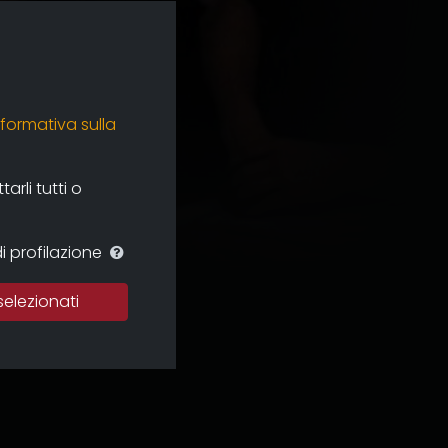
nformativa sulla
rli tutti o
i profilazione
selezionati