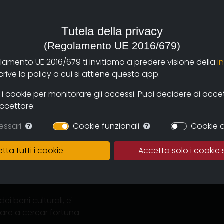
Tutela della privacy
e)
(Regolamento UE 2016/679)
olamento UE 2016/679 ti invitiamo a predere visione della
i
ive la policy a cui si attiene questa app.
pagna per seguire la sua
 cookie per monitorare gli accessi. Puoi decidere di accetta
accettare:
e inaugurazioni notturne
essari
Cookie funzionali
Cookie d
tta tutti i cookie
Accetta solo i cookie 
, e' stato costretto a
 euro al mese in un museo
i beni culturali, e'
are a cercar fortuna