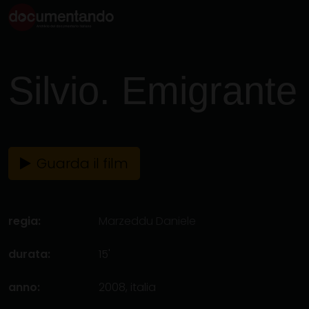
Silvio. Emigrante 
Guarda il film
regia:
Marzeddu Daniele
durata:
15'
anno:
2008, italia