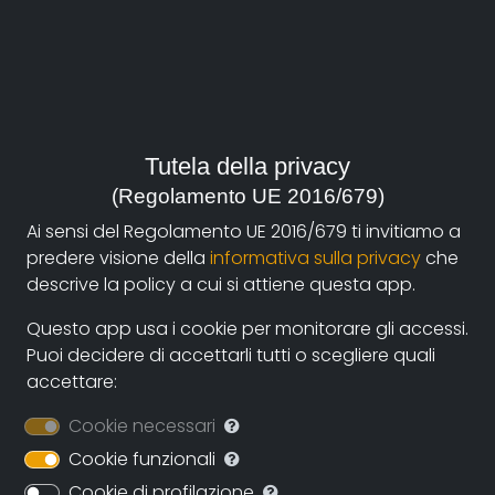
2014, Italia
genere:
Società
contatti:
Tutela della privacy
daniele@danielemarzeddu.com
(autore)
(Regolamento UE 2016/679)
Ai sensi del Regolamento UE 2016/679 ti invitiamo a
predere visione della
informativa sulla privacy
che
Sinossi
descrive la policy a cui si attiene questa app.
Il collettivo Indygroundfilm annuncia la realizzazione di
Questo app usa i cookie per monitorare gli accessi.
un nuovo film sul tema della Sanità, che nasce anche
Puoi decidere di accettarli tutti o scegliere quali
grazie alle numerose proiezioni e dibattiti che sta
accettare:
suscitando il recentissimo Mani sulla Sanità.
Cookie necessari
Mentre in diversi comuni italiani continuano ad
operarsi tagli alle prestazioni ospedaliere, lo scorso 11
Cookie funzionali
ottobre si è costituito ad Amatrice, in provincia di Rieti,
Cookie di profilazione