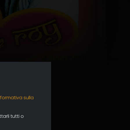
nformativa sulla
rli tutti o