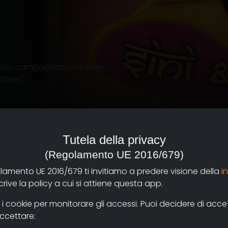
abio.campo@fabionik.com
zione)
Tutela della privacy
(Regolamento UE 2016/679)
aippattoor nel Kerala. A
olamento UE 2016/679 ti invitiamo a predere visione della
i
 uomo che non conoscevo
ive la policy a cui si attiene questa app.
 figlia che adesso ha 5
ppo difficile, 2 anni fa
 cookie per monitorare gli accessi. Puoi decidere di accetta
na…
accettare: