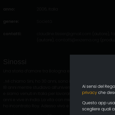
anno:
2006, Italia
genere:
Società
contatti:
claudine.tissier@gmail.com
(autore),
f
(autore),
contatti@exzema.org
(produ
Sinossi
Una storia d’amore tra Bologna e l’India
…Mi chiamo Sini, ho 30 anni, sono indiana, sono nata a K
Ai sensi del Reg
18 anni mentre studiavo all’università ho sposato un
privacy
che descr
e siamo venuti in Italia per lavorare. Abbiamo avuto una
anni e vive in India. La vita con mio marito è diventata tro
Questo app usa i
ho incontrato Roy. Adesso vivo e lavoro con lui a Bolog
scegliere quali 