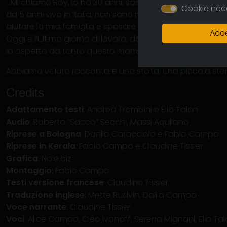
…Mi chiamo Roy, io ho 30 anni, sono indiano. Sono nato a
Cookie nec
da 5 anni vivo in Italia, non sono mai tornato in India, 
aiutare la mia famiglia e sposare la mia sorella. Anch’io 
Acce
Oggi è l’ultimo giorno di lavoro, domani partiamo per 
io aspetto da tanto questo momento…
Abbiamo voluto raccontare una storia, una piccola stori
Credits
Adattamento testi
: Andrea Trombini e Elio Talon
Audio
: Roberto “Sacco” Secchi, Massi Aquilano
Riprese a Bologna
: Danilo Caracciolo e Fabio Campo
Riprese in Kerala
: Fabio Campo e Claudine Tissier
Grafica
: Nole.biz
Montaggio
: Fabio Campo
Testi versione francese
: Claudine Tissier
Traduzione inglese
: Mette Rudvin, Dalila Campo
Voce narrante
: Claudine Tissier
Voci
: Alice Campo, Cléo Ivanoff, Serena Mignani, Elio Ta