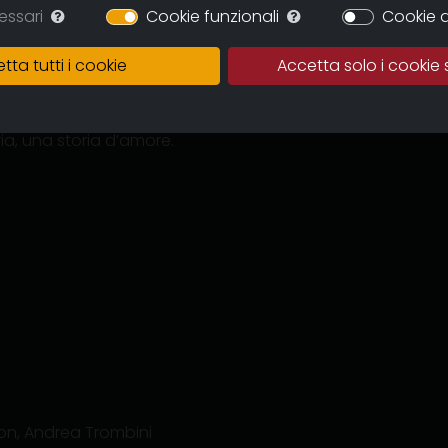
 Keerithodu, nel Kerala,
essari
Cookie funzionali
Cookie d
perché lavoro molto per
spero di sposare Sini.
tta tutti i cookie
Accetta solo i cookie 
passare un mese a casa…
a, una storia d’amore.
lon, Andrea Trombini