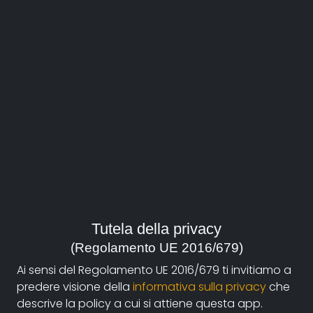
regia:
Chemello Mario
durata:
60'
anno:
Italia, 2016
genere:
Sport
contatti:
Tutela della privacy
mario@apapaja.com
(autore),
info@imagoorbis.it
(Regolamento UE 2016/679)
(produzione)
Ai sensi del Regolamento UE 2016/679 ti invitiamo a
predere visione della
informativa sulla privacy
che
descrive la policy a cui si attiene questa app.