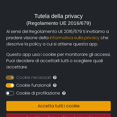
iItalia, 2007
Tutela della privacy
genere:
Storia
(Regolamento UE 2016/679)
Ai sensi del Regolamento UE 2016/679 ti invitiamo a
contatti:
predere visione della
informativa sulla privacy
che
primo.giroldini@yahoo.it
(autore)
descrive la policy a cui si attiene questa app.
Questo app usa i cookie per monitorare gli accessi.
Puoi decidere di accettarli tutti o scegliere quali
Sinossi
accettare:
Il documentario racconta, attraverso undici testimoni,
Cookie necessari
il comune di Torrile e le sue frazioni sotto il fascismo e
nel tempo di guerra. Il lavoro in agricoltura, la vita
Cookie funzionali
quotidiana, il fascismo e i suoi riti, la guerra, la
Cookie di profilazione
chiamata alle armi, gli antifascisti, gli occupanti
tedeschi, forme di resistenza, i sappisti, la grande
Accetta tutti i cookie
ritirata dei tedeschi verso il Po.