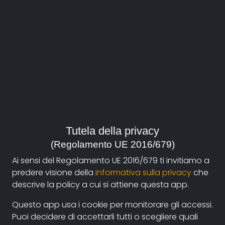
Claudio
Casazza
Film su documentando
Tutela della privacy
L'ultima popstar
(Regolamento UE 2016/679)
Bio
Ai sensi del Regolamento UE 2016/679 ti invitiamo a
predere visione della
informativa sulla privacy
che
Sceneggiatore e regista classe 1977.
descrive la policy a cui si attiene questa app.
Dopo una tesi su Robert Altman e gli studi alla Scuola
Questo app usa i cookie per monitorare gli accessi.
Civica di Milano, inizia la sua esperienza nel cinema;
Puoi decidere di accettarli tutti o scegliere quali
nel 2009 è stato autore di
Era la città dei cinema
,