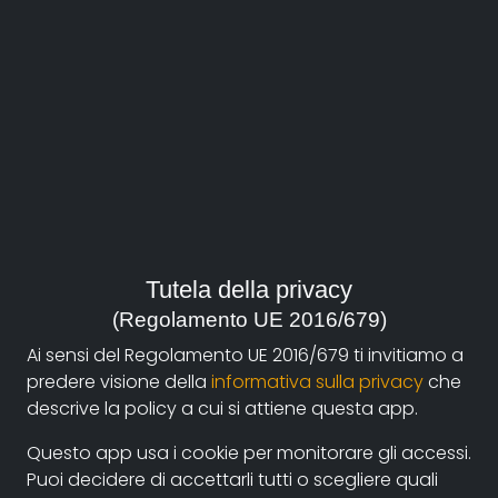
Claudio
Casazza
Film su documentando
Tutela della privacy
L'ultima popstar
(Regolamento UE 2016/679)
Bio
Ai sensi del Regolamento UE 2016/679 ti invitiamo a
predere visione della
informativa sulla privacy
che
Sceneggiatore e regista classe 1977.
descrive la policy a cui si attiene questa app.
Dopo una tesi su Robert Altman e gli studi alla Scuola
Questo app usa i cookie per monitorare gli accessi.
Civica di Milano, inizia la sua esperienza nel cinema;
Puoi decidere di accettarli tutti o scegliere quali
nel 2009 è stato autore di
Era la città dei cinema
,