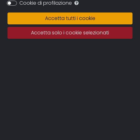
anno”, (Hardly a year), a TV movie produced by
Cookie di profilazione
relevant institutions such as Ipotesi Cinema and RAI1 .
Accetta tutti i cookie
Filmography
Accetta solo i cookie selezionati
Il vento fa il suo giro – 2005, lungometraggio (regia,
sceneggiatura, montaggio)
"Fontanarosa" relativo alla serie“RADICI”,
sull’emigrazione degli italiani negli anni '20-'70 (25') -
RAI 1
"Quasi un anno"
docufiction prodotto da Ipotesi Cinema per RAI 1
Con i miei occhi – 2002, film documentario (regia)
Segno d'Ombra – 2000, cortometraggio
Dal Buio – 1995, mediometraggio