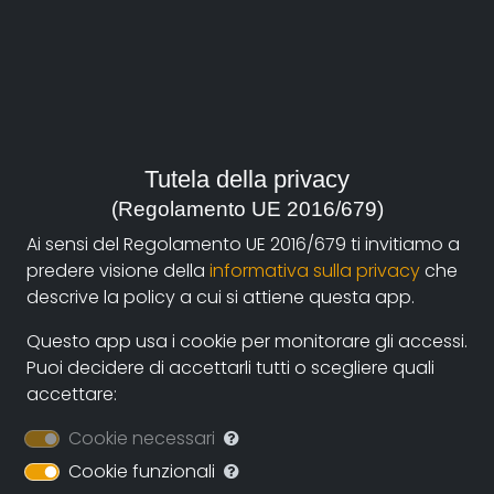
Bio
He developed his career working with Italian Directors
in several movies, in particular with Pupi Avati. He also
made a number of film castings in Emilia Romagna,
among these the Federico Fellini’s “La Voce della Luna”
.
Tutela della privacy
He joyned the activity of Ipotesi Cinema; an institution
(Regolamento UE 2016/679)
coordinated by Ermanno Olmi to train young authors.
Ai sensi del Regolamento UE 2016/679 ti invitiamo a
predere visione della
informativa sulla privacy
che
As an author and film director, he produced
descrive la policy a cui si attiene questa app.
numerous documentaries, editorial productions and
other works for television programs.
Questo app usa i cookie per monitorare gli accessi.
Puoi decidere di accettarli tutti o scegliere quali
As regard as art direction, his first documentary:
accettare:
“Cappello da Marinaio” (A Sailor Hat) has been chosen
for competitions in a number of European Festivals:
Cookie necessari
among these, it is notable the one of Clermont
Cookie funzionali
Ferrand. In 1993, he completed the work: “Quasi un