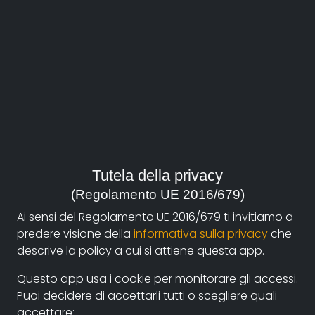
Andrea
Samaritani
email:
Tutela della privacy
andrea.samaritani@gmail.com
(Regolamento UE 2016/679)
Ai sensi del Regolamento UE 2016/679 ti invitiamo a
Film su documentando
predere visione della
informativa sulla privacy
che
FLYING WITH IPPOGRIFO
descrive la policy a cui si attiene questa app.
Bio
Questo app usa i cookie per monitorare gli accessi.
Puoi decidere di accettarli tutti o scegliere quali
Filmography
accettare: