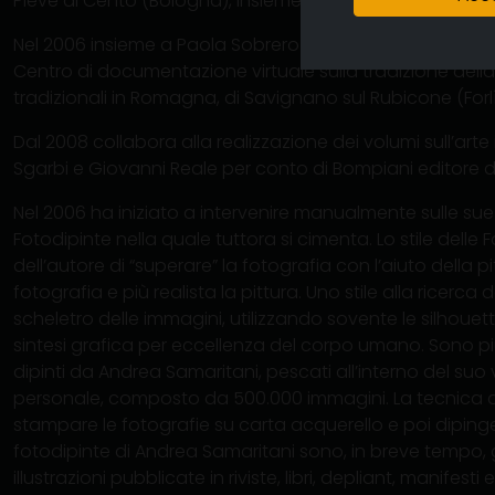
Pieve di Cento (Bologna), insieme a Graziano Campanini, 
Nel 2006 insieme a Paola Sobrero e Giuseppe Pazzaglia
Centro di documentazione virtuale sulla tradizione della
tradizionali in Romagna, di Savignano sul Rubicone (For
Dal 2008 collabora alla realizzazione dei volumi sull’arte i
Sgarbi e Giovanni Reale per conto di Bompiani editore di
Nel 2006 ha iniziato a intervenire manualmente sulle sue
Fotodipinte nella quale tuttora si cimenta. Lo stile delle
dell’autore di “superare” la fotografia con l’aiuto della p
fotografia e più realista la pittura. Uno stile alla ricerca
scheletro delle immagini, utilizzando sovente le silhouett
sintesi grafica per eccellenza del corpo umano. Sono più 
dipinti da Andrea Samaritani, pescati all’interno del suo
personale, composto da 500.000 immagini. La tecnica de
stampare le fotografie su carta acquerello e poi dipinger
fotodipinte di Andrea Samaritani sono, in breve tempo, 
illustrazioni pubblicate in riviste, libri, depliant, manifesti e