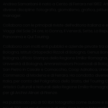
Andrea Samaritani è nato a Cento di Ferrara nel 1962. Arti
diverse discipline: fotografia, giornalismo, grafica, pittu
manager.
Collabora con le principali riviste dell’editoria italiana e eu
Viaggi del Sole 24 ore, Io Donna, Il Venerdì, Sette, La Re
Panorama e Qui Touring.
Collabora con molti enti pubblici e aziende private tra cui 
Bologna, Istituti Ortopedici Rizzoli di Bologna, Genus Bon
Bologna, Ufficio Stampa della Regione Emilia-Romagna,
Università di Bologna, Amministrazioni Provinciali di Bol
San Pietro in Casale e Comacchio, Coop Adriatica, Uni
Commercio di Modena e di Ferrara. Ha condotto divers
Italia, per conto del Poligrafico dello Stato, del Touring Clu
Artistici Culturali e Naturali della Regione Emilia-Romag
per gli Archivi Alinari di Firenze.
Ha pubblicato più di 50 libri fotografici come autore e