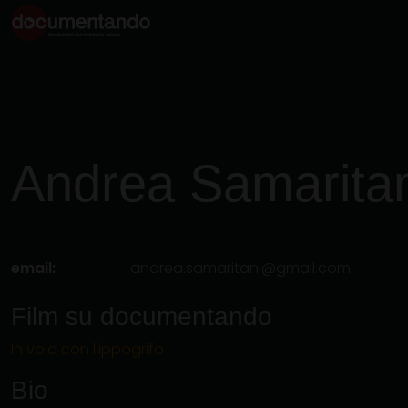
Andrea
Samarita
email:
andrea.samaritani@gmail.com
Film su documentando
In volo con l'ippogrifo
Bio