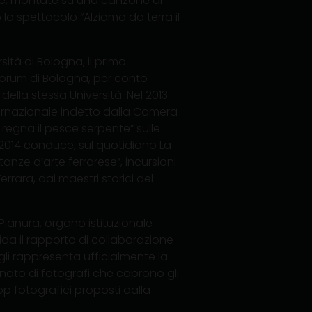
fie, montate su una canzone di
 lo spettacolo “Alziamo da terra il
sità di Bologna, il primo
orum di Bologna, per conto
della stessa Università. Nel 2013
ternazionale indetto dalla Camera
 regna il pesce serpente” sulle
l 2014 conduce, sul quotidiano La
anze d’arte ferrarese”, incursioni
errara, dai maestri storici del
Pianura, organo istituzionale
ida il rapporto di collaborazione
 gli rappresenta ufficialmente la
ionato di fotografi che coprono gli
op fotografici proposti dalla