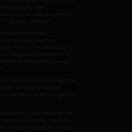
 sono stati realizzati più di cento
ato numerose campagne
i archivi comunali, provinciali e
 culturali in tutta Italia.
a di Salvatore Amelio
l Centopievese negli anni
ranco Patruno presso l’Istituto di
rche fotografiche sulla scultura
Gavioli, e la frequentazione dei
ni.
ntro Studi e Ricerche Fotografia &
l quale ha condotto diverse
orazione con il Centro Etnografico
ll’amatoriale al professionale. Dal
rnalistica Contrasto, di Roberto
ici nazionali e esteri. Nel 1990 ha