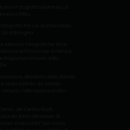
ditoria e Fotografia al Mambo di
ncesco Frillici.
fotografici tra cui: Archivio Mario
a Usl di Bologna.
 e selezioni fotografiche, tra le
trazione Provinciale di Ferrara,
a per Ragazzi promosso dalla
014.
ntroluce, all’interno delle attività
 è stato invitato da Vittorio
i Venezia, nella sezione Emilia-
Cento, del Centro Studi
Culturale Amici del Museo di
ccorso si racconta” per conto