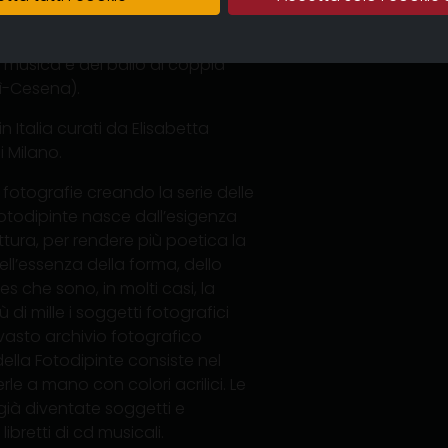
Nicola Nannini e altri.
 ha fondato il Liscio@MuseuM,
 musica e del ballo di coppia
lì-Cesena).
n Italia curati da Elisabetta
 Milano.
 fotografie creando la serie delle
 Fotodipinte nasce dall’esigenza
ittura, per rendere più poetica la
 dell’essenza della forma, dello
es che sono, in molti casi, la
di mille i soggetti fotografici
 vasto archivio fotografico
lla Fotodipinte consiste nel
le a mano con colori acrilici. Le
già diventate soggetti e
 libretti di cd musicali.