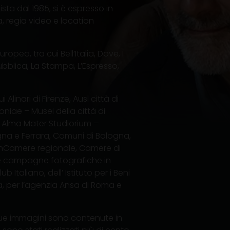
sta dal 1985, si è espresso in
ra, regia video e location
ropea, tra cui Bell’Italia, Dove, I
pubblica, La Stampa, L’Espresso,
Alinari di Firenze, Ausl città di
oniae – Musei della città di
 Alma Mater Studiorium –
ogna e Ferrara, Comuni di Bologna,
onCamere regionale, Camere di
e campagne fotografiche in
b Italiano, dell’ Istituto per i Beni
na, per l’agenzia Ansa di Roma e
 sue immagini sono contenute in