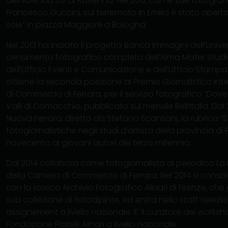
dell’Azienda Usl di Ravenna. Nel 2012 con le sue fotogra
Francesco Guccini, sul terremoto in Emilia è stato aperto
sole” in piazza Maggiore a Bologna.
Nel 2013 ha iniziato il progetto Banca Immagini dell’Univer
censimento fotografico completo dell’Alma Mater Studi
dell’Ufficio Eventi e Comunicazione e dell’Ufficio Stampa 
ottiene la seconda posizione al Premio Giornalistico In
di Commercio di Ferrara, per il servizio fotografico “Dove
Valli di Comacchio, pubblicato sul mensile Bell’Italia. Da
Nuova Ferrara, diretto da Stefano Scansani, la rubrica “St
fotogiornalistiche negli studi d’artista della provincia di F
novecento ai giovani autori del terzo millennio.
Dal 2014 collabora come fotogiornalista al periodico La 
della Camera di Commercio di Ferrara. Nel 2014 si consol
con la storico Archivio Fotografico Alinari di Firenze, che
sua collezione di fotodipinte, ed entra nello staff selez
assignement a livello nazionale. E’ il curatore dei worksh
Fondazione Fratelli Alinari a livello nazionale.