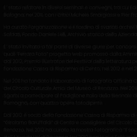
E’ stato relatore in diversi seminari e convegni, tra cui E
Bologna, nel 2011, con i critici Michele Smargiassi e Pier Fra
Ha curato l’organizzazione e il riordino di svariati archivi 
Soldati, Fondo Daniele Lelli, Archivio storico della Aziend
E’ stato invitato a far parte di diverse giurie per concorsi
quali “Ferrara Foto” progetto web promosso dalla Amminis
dal 2012; Premio illustratori del Festival della letteratur
Fondazione Cassa di Risparmio di Cento, nel 2012 e nel 2
Nel 2011 ha fondato il laboratorio di fotografia Officina Co
del Circolo Culturale Amici del Museo di Renazzo. Nel 2011
Sgarbi a partecipare al Padiglione Italia della Biennale d
Romagna, con quattro opere fotodipinte.
Dal 2012 è socio della Fondazione Cassa di Risparmio di 
“Girolamo Baruffaldi” di Cento e consigliere del Circolo 
Renazzo. Nel 2012 ha curato la mostra fotografica “Il so