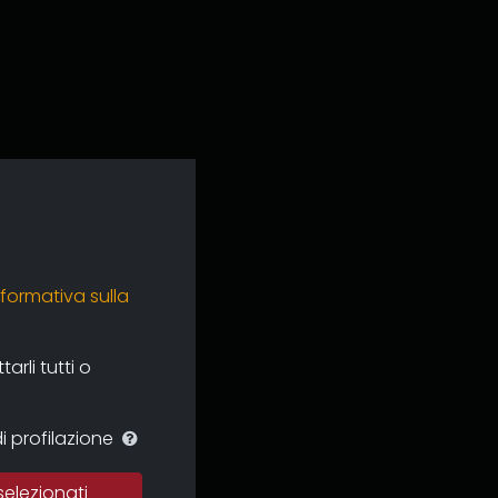
nformativa sulla
rli tutti o
i profilazione
selezionati