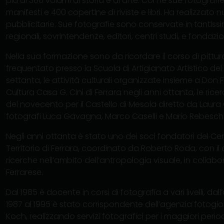
più di 300 volumi di storia e di arte. Con le sue fotografie
manifesti e 400 copertine di riviste e libri. Ha realizz
pubblicitarie. Sue fotografie sono conservate in tantissim
regionali, sovrintendenze, editori, centri studi, e fondazioni
Nella sua formazione sono da ricordare il corso di pittur
frequentato presso la Scuola di Artigianato Artistico de
settanta, le attività culturali organizzate insieme a Don F
Cultura Casa G. Cini di Ferrara negli anni ottanta, le rice
del novecento per il Castello di Mesola diretto da Laura 
fotografi Luca Gavagna, Marco Caselli e Mario Rebeschi
Negli anni ottanta è stato uno dei soci fondatori del Ce
Territorio di Ferrara, coordinato da Roberto Roda, con i
ricerche nell’ambito dell’antropologia visuale, in collab
Ferrarese.
Dal 1985 è docente in corsi di fotografia a vari livelli, da
1987 al 1995 è stato corrispondente dell’agenzia fotogio
Koch, realizzando servizi fotografici per i maggiori period