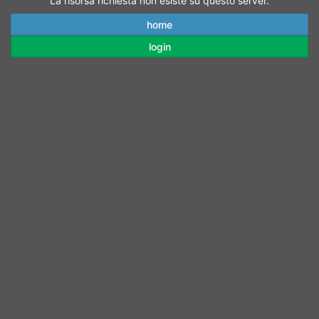
La risorsa richiesta non esiste su questo server.
home
login