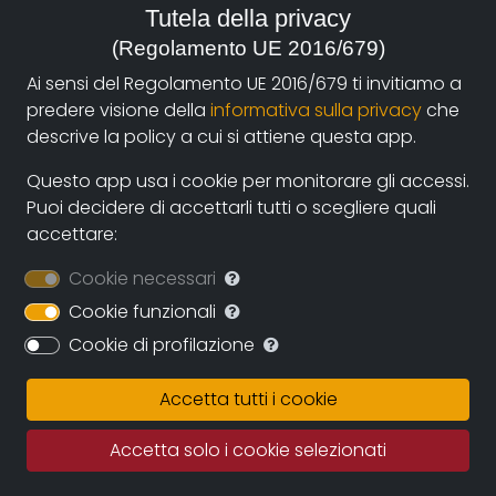
Tutela della privacy
2006, Italia
(Regolamento UE 2016/679)
Genre:
Ai sensi del Regolamento UE 2016/679 ti invitiamo a
Society
predere visione della
informativa sulla privacy
che
descrive la policy a cui si attiene questa app.
Contacts:
margherita_ferri@yahoo.it
(autore)
Questo app usa i cookie per monitorare gli accessi.
Puoi decidere di accettarli tutti o scegliere quali
accettare:
Synopsis
Cookie necessari
Finals exams weeks. UCLA students are busy studying.
Cookie funzionali
Three of them decide to take a 20mg. pill of Adderall
Cookie di profilazione
to stay up all night. Here starts a journey to discover
why Attention Deficit Disorders are overwhelmingly
Accetta tutti i cookie
diagnosed and medical amphetamines are more
and more spreading both among kids and grown
Accetta solo i cookie selezionati
ups.