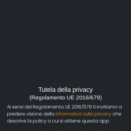
Italia, 2015
Genre:
Society
Contacts:
maria.martinelli05@gmail.com
(autore),
info@kameraflm.it
(produzione)
Synopsis
Affresco sul mondo del lavoro e sulla difficile “pratica”
Tutela della privacy
della democrazia sociale.
(Regolamento UE 2016/679)
Attraverso i volti di alcuni giovani portuali si racconta
Ai sensi del Regolamento UE 2016/679 ti invitiamo a
la realtà sociale e l’unicità della Cooperativa Portuale
predere visione della
informativa sulla privacy
che
di Ravenna che, nata negli anni 90’, è tra le poche
descrive la policy a cui si attiene questa app.
realtà nazionali sopravvissute alla privatizzazione dei