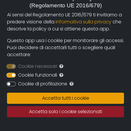
(Regolamento UE 2016/679)
autori e i fruitori attraverso la nuova piattaforma di
streaming on-line e operazioni di partnership con sale
Ai sensi del Regolamento UE 2016/679 ti invitiamo a
cinematografiche e circuiti televisivi. La collaborazione
predere visione della
informativa sulla privacy
che
diretta con gli autori assicurerà il continuo
descrive la policy a cui si attiene questa app.
ampliamento dell’archivio durante i prossimi anni
Questo app usa i cookie per monitorare gli accessi.
assicurando una proposta sempre più variegata e
Puoi decidere di accettarli tutti o scegliere quali
multiculturale.
accettare:
Documentando.org offrirà uno spazio virtualmente
Cookie necessari
illimitato in cui conservare le opere, eleggendo ad uno
dei suoi obiettivi principali la conservazione della
Cookie funzionali
memoria del documentario regionale e nazionale e
Cookie di profilazione
quindi della memoria per immagini tout court.
Accetta tutti i cookie
Fatto salvo il rigoroso rispetto dei diritti d’autore
questo grande archivio potrà diventare una fonte
Accetta solo i cookie selezionati
importante per studiosi, studenti, porfessionisti in cui
recuperare documentazione e immagini di repertorio.