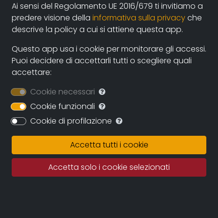
Ai sensi del Regolamento UE 2016/679 ti invitiamo a
2016
predere visione della
informativa sulla privacy
che
Sceneggiatrice
della docu serie branded content
descrive la policy a cui si attiene questa app.
“Maggi Diaries 3” prodotta da
Filmmaster Mea
,
agenzia Publicis, cliente Nestlè. In onda su MBC 1 e
Questo app usa i cookie per monitorare gli accessi.
canali web Maggi Arabia.
Puoi decidere di accettarli tutti o scegliere quali
Co-sceneggiatrice
del lungometraggio “The Hold/Il
accettare:
nido” menzione speciale al premio “Tonino Guerra”
2014. Acquisito da Colorado Film.
Cookie necessari
Sceneggiatrice
del lungometraggio “L’uomo della
Cookie funzionali
domenica”, acquisito da Videa spa.
Cookie di profilazione
2015
Accetta tutti i cookie
Regista
di “Chiedi a Papà” docu serie in onda su Rai3.
Prodotta da Nicola Giuliano, Francesca Cima e Ivan
Accetta solo i cookie selezionati
Cotroneo per Indigo Film e 21s.r.l.
Filmmaker
per “16 anni e incinta, Italia” docu-serie in
onda su MTV. Produzione Stand By Me s.r.l.