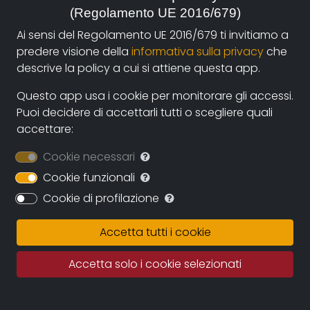
(Regolamento UE 2016/679)
autori e i fruitori attraverso la nuova piattaforma di
streaming on-line e operazioni di partnership con sale
Ai sensi del Regolamento UE 2016/679 ti invitiamo a
cinematografiche e circuiti televisivi. La collaborazione
predere visione della
informativa sulla privacy
che
diretta con gli autori assicurerà il continuo
descrive la policy a cui si attiene questa app.
ampliamento dell’archivio durante i prossimi anni
Questo app usa i cookie per monitorare gli accessi.
assicurando una proposta sempre più variegata e
Puoi decidere di accettarli tutti o scegliere quali
multiculturale.
accettare:
Documentando.org offrirà uno spazio virtualmente
Cookie necessari
illimitato in cui conservare le opere, eleggendo ad uno
dei suoi obiettivi principali la conservazione della
Cookie funzionali
memoria del documentario regionale e nazionale e
Cookie di profilazione
quindi della memoria per immagini tout court.
Accetta tutti i cookie
Fatto salvo il rigoroso rispetto dei diritti d’autore
questo grande archivio potrà diventare una fonte
Accetta solo i cookie selezionati
importante per studiosi, studenti, porfessionisti in cui
recuperare documentazione e immagini di repertorio.