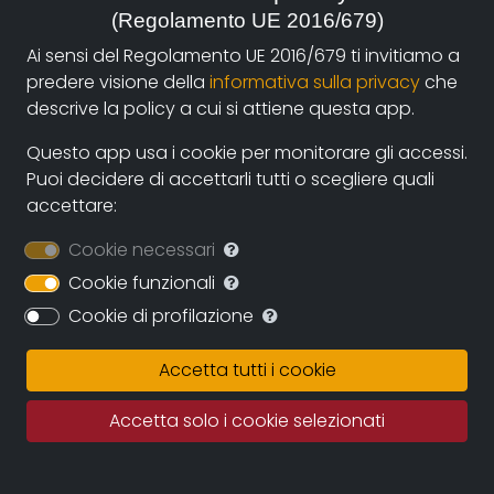
(Regolamento UE 2016/679)
autori e i fruitori attraverso la nuova piattaforma di
streaming on-line e operazioni di partnership con sale
Ai sensi del Regolamento UE 2016/679 ti invitiamo a
cinematografiche e circuiti televisivi. La collaborazione
predere visione della
informativa sulla privacy
che
diretta con gli autori assicurerà il continuo
descrive la policy a cui si attiene questa app.
ampliamento dell’archivio durante i prossimi anni
Questo app usa i cookie per monitorare gli accessi.
assicurando una proposta sempre più variegata e
Puoi decidere di accettarli tutti o scegliere quali
multiculturale.
accettare:
Documentando.org offrirà uno spazio virtualmente
Cookie necessari
illimitato in cui conservare le opere, eleggendo ad uno
dei suoi obiettivi principali la conservazione della
Cookie funzionali
memoria del documentario regionale e nazionale e
Cookie di profilazione
quindi della memoria per immagini tout court.
Accetta tutti i cookie
Fatto salvo il rigoroso rispetto dei diritti d’autore
questo grande archivio potrà diventare una fonte
Accetta solo i cookie selezionati
importante per studiosi, studenti, porfessionisti in cui
recuperare documentazione e immagini di repertorio.