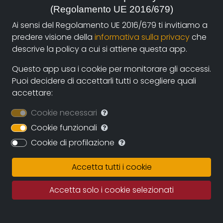
(Regolamento UE 2016/679)
autori e i fruitori attraverso la nuova piattaforma di
streaming on-line e operazioni di partnership con sale
Ai sensi del Regolamento UE 2016/679 ti invitiamo a
cinematografiche e circuiti televisivi. La collaborazione
predere visione della
informativa sulla privacy
che
diretta con gli autori assicurerà il continuo
descrive la policy a cui si attiene questa app.
ampliamento dell’archivio durante i prossimi anni
Questo app usa i cookie per monitorare gli accessi.
assicurando una proposta sempre più variegata e
Puoi decidere di accettarli tutti o scegliere quali
multiculturale.
accettare:
Documentando.org offrirà uno spazio virtualmente
Cookie necessari
illimitato in cui conservare le opere, eleggendo ad uno
dei suoi obiettivi principali la conservazione della
Cookie funzionali
memoria del documentario regionale e nazionale e
Cookie di profilazione
quindi della memoria per immagini tout court.
Accetta tutti i cookie
Fatto salvo il rigoroso rispetto dei diritti d’autore
questo grande archivio potrà diventare una fonte
Accetta solo i cookie selezionati
importante per studiosi, studenti, porfessionisti in cui
recuperare documentazione e immagini di repertorio.