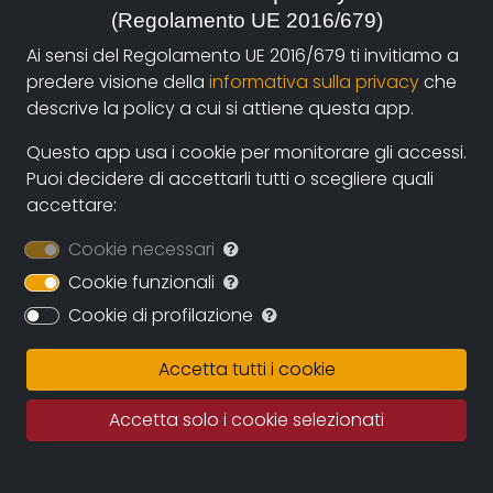
(Regolamento UE 2016/679)
autori e i fruitori attraverso la nuova piattaforma di
streaming on-line e operazioni di partnership con sale
Ai sensi del Regolamento UE 2016/679 ti invitiamo a
cinematografiche e circuiti televisivi. La collaborazione
predere visione della
informativa sulla privacy
che
diretta con gli autori assicurerà il continuo
descrive la policy a cui si attiene questa app.
ampliamento dell’archivio durante i prossimi anni
Questo app usa i cookie per monitorare gli accessi.
assicurando una proposta sempre più variegata e
Puoi decidere di accettarli tutti o scegliere quali
multiculturale.
accettare:
Documentando.org offrirà uno spazio virtualmente
Cookie necessari
illimitato in cui conservare le opere, eleggendo ad uno
dei suoi obiettivi principali la conservazione della
Cookie funzionali
memoria del documentario regionale e nazionale e
Cookie di profilazione
quindi della memoria per immagini tout court.
Accetta tutti i cookie
Fatto salvo il rigoroso rispetto dei diritti d’autore
questo grande archivio potrà diventare una fonte
Accetta solo i cookie selezionati
importante per studiosi, studenti, porfessionisti in cui
recuperare documentazione e immagini di repertorio.