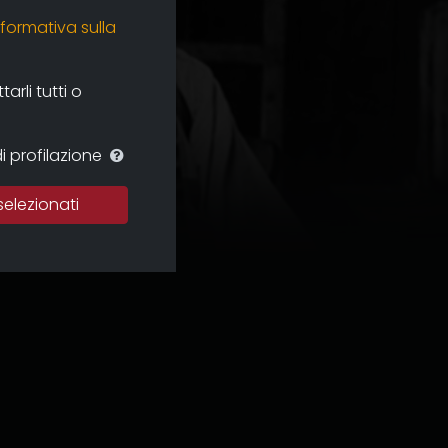
nformativa sulla
rli tutti o
i profilazione
selezionati