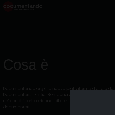
Cosa è
Documentando.org è la nuova piattaforma digitale ded
Documentaristi Emilia-Romagna che si prefigge di diven
un’identità forte e riconoscibile nel mondo dell’archiviaz
documentari.