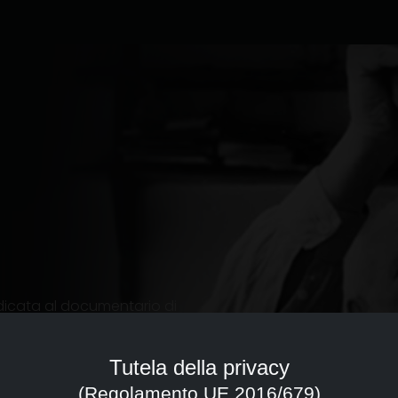
icata al documentario di
tare un punto di riferimento con
ione e divulgazione dei film
Tutela della privacy
(Regolamento UE 2016/679)