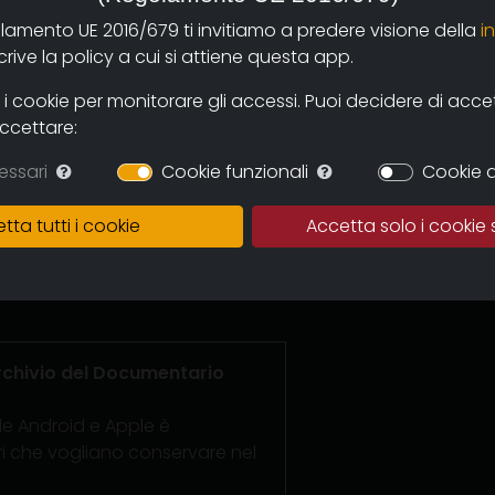
ori e i fruitori attraverso la nuova
olamento UE 2016/679 ti invitiamo a predere visione della
i
ership con sale cinematografiche
ive la policy a cui si attiene questa app.
ri assicurerà il continuo
icurando una proposta sempre più
 cookie per monitorare gli accessi. Puoi decidere di accetta
accettare:
ato in cui conservare le opere,
essari
Cookie funzionali
Cookie d
rvazione della memoria del
ria per immagini tout court.
tta tutti i cookie
Accetta solo i cookie 
to grande archivio potrà diventare
ti in cui recuperare
hivio del Documentario
le Android e Apple è
ori che vogliano conservare nel