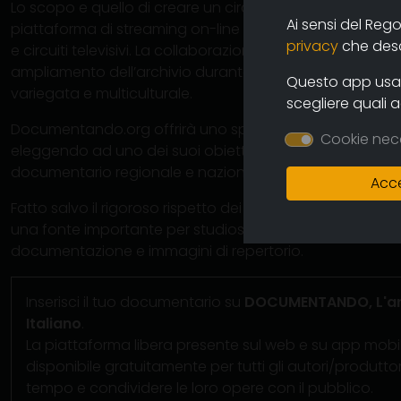
Lo scopo e quello di creare un circuito virtuoso tra gli aut
Ai sensi del Reg
piattaforma di streaming on-line e operazioni di partn
privacy
che descr
e circuiti televisivi. La collaborazione diretta con gli auto
ampliamento dell’archivio durante i prossimi anni ass
Questo app usa i
variegata e multiculturale.
scegliere quali 
Documentando.org offrirà uno spazio virtualmente illimit
Cookie nec
eleggendo ad uno dei suoi obiettivi principali la conse
documentario regionale e nazionale e quindi della memo
Acce
Fatto salvo il rigoroso rispetto dei diritti d’autore ques
una fonte importante per studiosi, studenti, porfessionis
documentazione e immagini di repertorio.
Inserisci il tuo documentario su
DOCUMENTANDO, L'arc
Italiano
.
La piattaforma libera presente sul web e su app mobi
disponibile gratuitamente per tutti gli autori/produtt
tempo e condividere le loro opere con il pubblico.