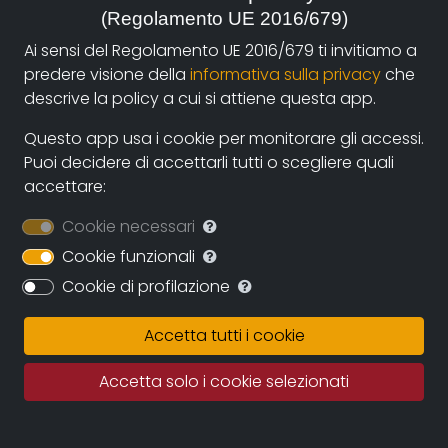
(Regolamento UE 2016/679)
autori e i fruitori attraverso la nuova piattaforma di
streaming on-line e operazioni di partnership con sale
Ai sensi del Regolamento UE 2016/679 ti invitiamo a
cinematografiche e circuiti televisivi. La collaborazione
predere visione della
informativa sulla privacy
che
diretta con gli autori assicurerà il continuo
descrive la policy a cui si attiene questa app.
ampliamento dell’archivio durante i prossimi anni
Questo app usa i cookie per monitorare gli accessi.
assicurando una proposta sempre più variegata e
Puoi decidere di accettarli tutti o scegliere quali
multiculturale.
accettare:
Documentando.org offrirà uno spazio virtualmente
Cookie necessari
illimitato in cui conservare le opere, eleggendo ad uno
dei suoi obiettivi principali la conservazione della
Cookie funzionali
memoria del documentario regionale e nazionale e
Cookie di profilazione
quindi della memoria per immagini tout court.
Accetta tutti i cookie
Fatto salvo il rigoroso rispetto dei diritti d’autore
questo grande archivio potrà diventare una fonte
Accetta solo i cookie selezionati
importante per studiosi, studenti, porfessionisti in cui
recuperare documentazione e immagini di repertorio.