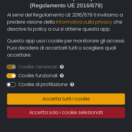
(Regolamento UE 2016/679)
autori e i fruitori attraverso la nuova piattaforma di
streaming on-line e operazioni di partnership con sale
Ai sensi del Regolamento UE 2016/679 ti invitiamo a
cinematografiche e circuiti televisivi. La collaborazione
predere visione della
informativa sulla privacy
che
diretta con gli autori assicurerà il continuo
descrive la policy a cui si attiene questa app.
ampliamento dell’archivio durante i prossimi anni
Questo app usa i cookie per monitorare gli accessi.
assicurando una proposta sempre più variegata e
Puoi decidere di accettarli tutti o scegliere quali
multiculturale.
accettare:
Documentando.org offrirà uno spazio virtualmente
Cookie necessari
illimitato in cui conservare le opere, eleggendo ad uno
dei suoi obiettivi principali la conservazione della
Cookie funzionali
memoria del documentario regionale e nazionale e
Cookie di profilazione
quindi della memoria per immagini tout court.
Accetta tutti i cookie
Fatto salvo il rigoroso rispetto dei diritti d’autore
questo grande archivio potrà diventare una fonte
Accetta solo i cookie selezionati
importante per studiosi, studenti, porfessionisti in cui
recuperare documentazione e immagini di repertorio.