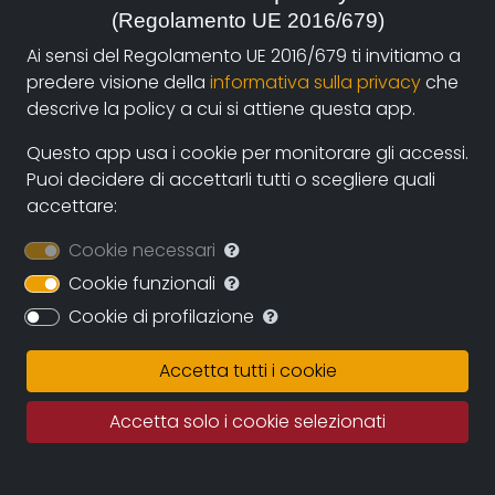
(Regolamento UE 2016/679)
autori e i fruitori attraverso la nuova piattaforma di
streaming on-line e operazioni di partnership con sale
Ai sensi del Regolamento UE 2016/679 ti invitiamo a
cinematografiche e circuiti televisivi. La collaborazione
predere visione della
informativa sulla privacy
che
diretta con gli autori assicurerà il continuo
descrive la policy a cui si attiene questa app.
ampliamento dell’archivio durante i prossimi anni
Questo app usa i cookie per monitorare gli accessi.
assicurando una proposta sempre più variegata e
Puoi decidere di accettarli tutti o scegliere quali
multiculturale.
accettare:
Documentando.org offrirà uno spazio virtualmente
Cookie necessari
illimitato in cui conservare le opere, eleggendo ad uno
dei suoi obiettivi principali la conservazione della
Cookie funzionali
memoria del documentario regionale e nazionale e
Cookie di profilazione
quindi della memoria per immagini tout court.
Accetta tutti i cookie
Fatto salvo il rigoroso rispetto dei diritti d’autore
questo grande archivio potrà diventare una fonte
Accetta solo i cookie selezionati
importante per studiosi, studenti, porfessionisti in cui
recuperare documentazione e immagini di repertorio.