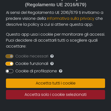
(Regolamento UE 2016/679)
autori e i fruitori attraverso la nuova piattaforma di
streaming on-line e operazioni di partnership con sale
Ai sensi del Regolamento UE 2016/679 ti invitiamo a
cinematografiche e circuiti televisivi. La collaborazione
predere visione della
informativa sulla privacy
che
diretta con gli autori assicurerà il continuo
descrive la policy a cui si attiene questa app.
ampliamento dell’archivio durante i prossimi anni
Questo app usa i cookie per monitorare gli accessi.
assicurando una proposta sempre più variegata e
Puoi decidere di accettarli tutti o scegliere quali
multiculturale.
accettare:
Documentando.org offrirà uno spazio virtualmente
Cookie necessari
illimitato in cui conservare le opere, eleggendo ad uno
dei suoi obiettivi principali la conservazione della
Cookie funzionali
memoria del documentario regionale e nazionale e
Cookie di profilazione
quindi della memoria per immagini tout court.
Accetta tutti i cookie
Fatto salvo il rigoroso rispetto dei diritti d’autore
questo grande archivio potrà diventare una fonte
Accetta solo i cookie selezionati
importante per studiosi, studenti, porfessionisti in cui
recuperare documentazione e immagini di repertorio.