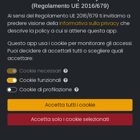
(Regolamento UE 2016/679)
autori e i fruitori attraverso la nuova piattaforma di
streaming on-line e operazioni di partnership con sale
Ai sensi del Regolamento UE 2016/679 ti invitiamo a
cinematografiche e circuiti televisivi. La collaborazione
predere visione della
informativa sulla privacy
che
diretta con gli autori assicurerà il continuo
descrive la policy a cui si attiene questa app.
ampliamento dell’archivio durante i prossimi anni
Questo app usa i cookie per monitorare gli accessi.
assicurando una proposta sempre più variegata e
Puoi decidere di accettarli tutti o scegliere quali
multiculturale.
accettare:
Documentando.org offrirà uno spazio virtualmente
Cookie necessari
illimitato in cui conservare le opere, eleggendo ad uno
dei suoi obiettivi principali la conservazione della
Cookie funzionali
memoria del documentario regionale e nazionale e
Cookie di profilazione
quindi della memoria per immagini tout court.
Accetta tutti i cookie
Fatto salvo il rigoroso rispetto dei diritti d’autore
questo grande archivio potrà diventare una fonte
Accetta solo i cookie selezionati
importante per studiosi, studenti, porfessionisti in cui
recuperare documentazione e immagini di repertorio.