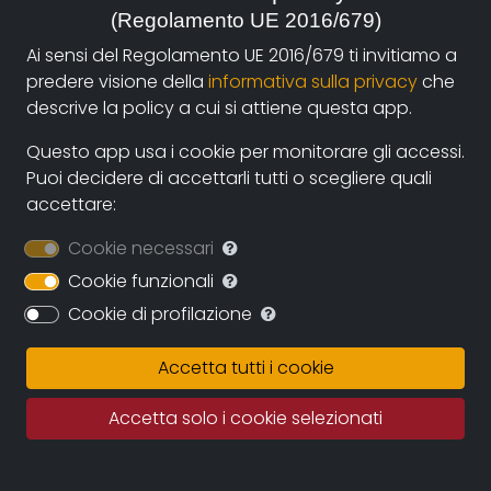
(Regolamento UE 2016/679)
autori e i fruitori attraverso la nuova piattaforma di
streaming on-line e operazioni di partnership con sale
Ai sensi del Regolamento UE 2016/679 ti invitiamo a
cinematografiche e circuiti televisivi. La collaborazione
predere visione della
informativa sulla privacy
che
diretta con gli autori assicurerà il continuo
descrive la policy a cui si attiene questa app.
ampliamento dell’archivio durante i prossimi anni
Questo app usa i cookie per monitorare gli accessi.
assicurando una proposta sempre più variegata e
Puoi decidere di accettarli tutti o scegliere quali
multiculturale.
accettare:
Documentando.org offrirà uno spazio virtualmente
Cookie necessari
illimitato in cui conservare le opere, eleggendo ad uno
dei suoi obiettivi principali la conservazione della
Cookie funzionali
memoria del documentario regionale e nazionale e
Cookie di profilazione
quindi della memoria per immagini tout court.
Accetta tutti i cookie
Fatto salvo il rigoroso rispetto dei diritti d’autore
questo grande archivio potrà diventare una fonte
Accetta solo i cookie selezionati
importante per studiosi, studenti, porfessionisti in cui
recuperare documentazione e immagini di repertorio.