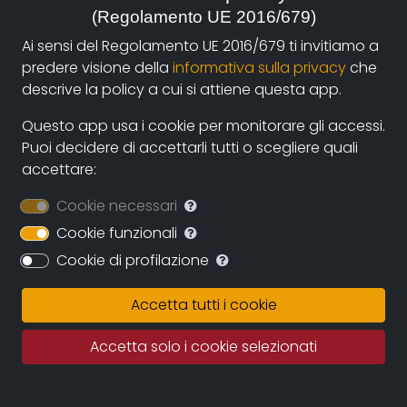
(Regolamento UE 2016/679)
autori e i fruitori attraverso la nuova piattaforma di
streaming on-line e operazioni di partnership con sale
Ai sensi del Regolamento UE 2016/679 ti invitiamo a
cinematografiche e circuiti televisivi. La collaborazione
predere visione della
informativa sulla privacy
che
diretta con gli autori assicurerà il continuo
descrive la policy a cui si attiene questa app.
ampliamento dell’archivio durante i prossimi anni
Questo app usa i cookie per monitorare gli accessi.
assicurando una proposta sempre più variegata e
Puoi decidere di accettarli tutti o scegliere quali
multiculturale.
accettare:
Documentando.org offrirà uno spazio virtualmente
Cookie necessari
illimitato in cui conservare le opere, eleggendo ad uno
dei suoi obiettivi principali la conservazione della
Cookie funzionali
memoria del documentario regionale e nazionale e
Cookie di profilazione
quindi della memoria per immagini tout court.
Accetta tutti i cookie
Fatto salvo il rigoroso rispetto dei diritti d’autore
questo grande archivio potrà diventare una fonte
Accetta solo i cookie selezionati
importante per studiosi, studenti, porfessionisti in cui
recuperare documentazione e immagini di repertorio.