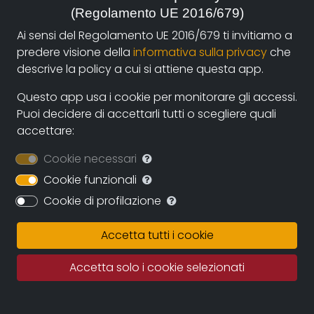
(Regolamento UE 2016/679)
autori e i fruitori attraverso la nuova piattaforma di
streaming on-line e operazioni di partnership con sale
Ai sensi del Regolamento UE 2016/679 ti invitiamo a
cinematografiche e circuiti televisivi. La collaborazione
predere visione della
informativa sulla privacy
che
diretta con gli autori assicurerà il continuo
descrive la policy a cui si attiene questa app.
ampliamento dell’archivio durante i prossimi anni
Questo app usa i cookie per monitorare gli accessi.
assicurando una proposta sempre più variegata e
Puoi decidere di accettarli tutti o scegliere quali
multiculturale.
accettare:
Documentando.org offrirà uno spazio virtualmente
Cookie necessari
illimitato in cui conservare le opere, eleggendo ad uno
dei suoi obiettivi principali la conservazione della
Cookie funzionali
memoria del documentario regionale e nazionale e
Cookie di profilazione
quindi della memoria per immagini tout court.
Accetta tutti i cookie
Fatto salvo il rigoroso rispetto dei diritti d’autore
questo grande archivio potrà diventare una fonte
Accetta solo i cookie selezionati
importante per studiosi, studenti, porfessionisti in cui
recuperare documentazione e immagini di repertorio.