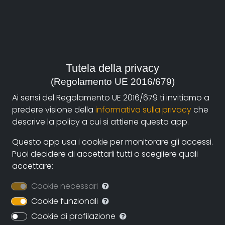
anno:
2007, Italia
genere:
Società
Tutela della privacy
contatti:
(Regolamento UE 2016/679)
michelemanzolini@gmail.com
(autore),
Ai sensi del Regolamento UE 2016/679 ti invitiamo a
francescoragazzi@hotmail.com
(autore),
predere visione della
informativa sulla privacy
che
federico.ferrone@gmail.com
(autore)
descrive la policy a cui si attiene questa app.
Questo app usa i cookie per monitorare gli accessi.
Puoi decidere di accettarli tutti o scegliere quali
Sinossi
accettare:
Storie tra Italia e Brasile, storie di migranti, storie che
Cookie necessari
attraversano un secolo e un oceano.
Cookie funzionali
Merica raccoglie le testimonianze dei discendenti
Cookie di profilazione
degli immigrati italiani in Brasile e quelle di chi oggi